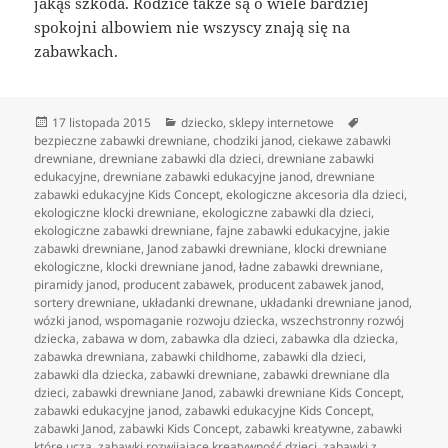
jakąś szkoda. Rodzice także są o wiele bardziej
spokojni albowiem nie wszyscy znają się na
zabawkach.
Data
Kategorie
Tagi
17 listopada 2015
dziecko
,
sklepy internetowe
publikacji
bezpieczne zabawki drewniane
,
chodziki janod
,
ciekawe zabawki
drewniane
,
drewniane zabawki dla dzieci
,
drewniane zabawki
edukacyjne
,
drewniane zabawki edukacyjne janod
,
drewniane
zabawki edukacyjne Kids Concept
,
ekologiczne akcesoria dla dzieci
,
ekologiczne klocki drewniane
,
ekologiczne zabawki dla dzieci
,
ekologiczne zabawki drewniane
,
fajne zabawki edukacyjne
,
jakie
zabawki drewniane
,
Janod zabawki drewniane
,
klocki drewniane
ekologiczne
,
klocki drewniane janod
,
ładne zabawki drewniane
,
piramidy janod
,
producent zabawek
,
producent zabawek janod
,
sortery drewniane
,
układanki drewnane
,
układanki drewniane janod
,
wózki janod
,
wspomaganie rozwoju dziecka
,
wszechstronny rozwój
dziecka
,
zabawa w dom
,
zabawka dla dzieci
,
zabawka dla dziecka
,
zabawka drewniana
,
zabawki childhome
,
zabawki dla dzieci
,
zabawki dla dziecka
,
zabawki drewniane
,
zabawki drewniane dla
dzieci
,
zabawki drewniane Janod
,
zabawki drewniane Kids Concept
,
zabawki edukacyjne janod
,
zabawki edukacyjne Kids Concept
,
zabawki Janod
,
zabawki Kids Concept
,
zabawki kreatywne
,
zabawki
które uczą
,
zabawki rozwijające kreatywność dzieci
,
zabawki z