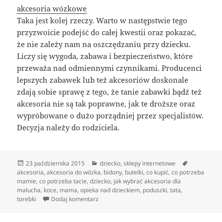
akcesoria wózkowe
Taka jest kolej rzeczy. Warto w następstwie tego
przyzwoicie podejść do całej kwestii oraz pokazać,
że nie zależy nam na oszczędzaniu przy dziecku.
Liczy się wygoda, zabawa i bezpieczeństwo, które
przeważa nad odmiennymi czynnikami. Producenci
lepszych zabawek lub też akcesoriów doskonale
zdają sobie sprawę z tego, że tanie zabawki bądź też
akcesoria nie są tak poprawne, jak te droższe oraz
wypróbowane o dużo porządniej przez specjalistów.
Decyzja należy do rodziciela.
Data
Kategorie
Tagi
23 października 2015
dziecko
,
sklepy internetowe
publikacji
akcesoria
,
akcesoria do wózka
,
bidony
,
butelki
,
co kupić
,
co potrzeba
mamie
,
co potrzeba tacie
,
dziecko
,
jak wybrać akcesoria dla
malucha
,
koce
,
mama
,
opieka nad dzieckiem
,
poduszki
,
tata
,
do Akcesoria dziecięce dla mamy oraz ojca
torebki
Dodaj komentarz