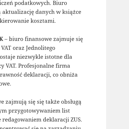
iczeń podatkowych. Biuro
aktualizację danych w książce
kierowanie kosztami.
PK
– biuro finansowe zajmuje się
 VAT oraz Jednolitego
ostaje niezwykle istotne dla
cy VAT. Profesjonalne firma
awność deklaracji, co obniża
sowe.
 zajmują się się także obsługą
tym przygotowywaniem list
e redagowaniem deklaracji ZUS.
ncentrować się na zarządzaniu