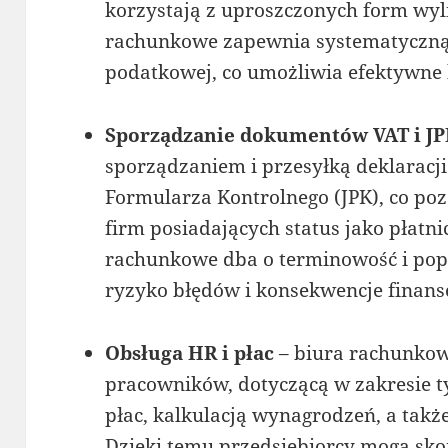
korzystają z uproszczonych form wyl
rachunkowe zapewnia systematyczną 
podatkowej, co umożliwia efektywne 
Sporządzanie dokumentów VAT i J
sporządzaniem i przesyłką deklaracji
Formularza Kontrolnego (JPK), co poz
firm posiadających status jako płatni
rachunkowe dba o terminowość i popr
ryzyko błędów i konsekwencje finan
Obsługa HR i płac
– biura rachunkowe
pracowników, dotyczącą w zakresie 
płac, kalkulacją wynagrodzeń, a takż
Dzięki temu przedsiębiorcy mogą sko