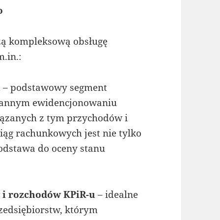
o
zą kompleksową obsługę
.in.:
h
– podstawowy segment
tarannym ewidencjonowaniu
iązanych z tym przychodów i
ąg rachunkowych jest nie tylko
odstawa do oceny stanu
 i rozchodów KPiR-u
– idealne
zedsiębiorstw, którym