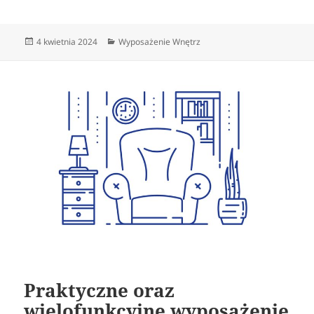
Data
Kategorie
4 kwietnia 2024
Wyposażenie Wnętrz
publikacji
Praktyczne oraz
wielofunkcyjne wyposażenie