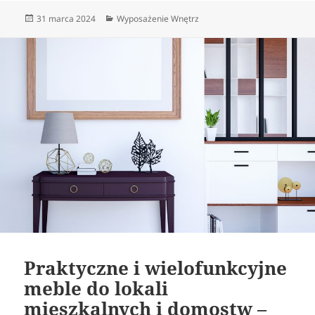
Data
Kategorie
31 marca 2024
Wyposażenie Wnętrz
publikacji
Praktyczne i wielofunkcyjne
meble do lokali
mieszkalnych i domostw –