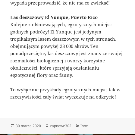
wypada przeprowadzić, że nie ma co zwlekać!
Las deszczowy El Yunque, Puerto Rico
Kolejne z olśniewających, egzotycznych miejsc
godnych podróży! El Yunque jest jedynym
tropikalnym lasem deszczowym w tych stronach,
obejmującym powyżej 28 000 akrów. Ten
ponadprzeciętny las deszczowy jest znany ze swojej
rozmaitości biologicznej i tworzy korzystne
okoliczności, które sprzyjają odsłanianiu
egzotycznej flory oraz fauny.
To wyłącznie przykłady egzotycznych miejsc, tak w
rzeczywistości cały świat wyczekuje na odkrycie!
Data
Autor
Kategorie
30 marca 2020
zapnowe302
Inne
publikacji